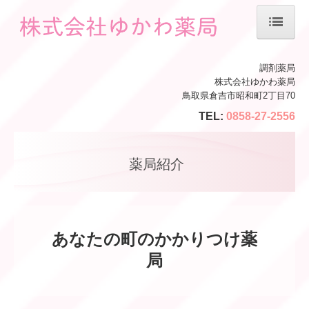
ホーム
調剤薬局
株式会社ゆかわ薬局
会社案内
鳥取県倉吉市昭和町2丁目70
TEL:
0858-27-2556
薬局紹介
サービス案内
薬局紹介
処方箋の受付
LINE
あなたの町のかかりつけ薬
在宅
局
施設基準等