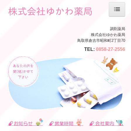
ホーム
調剤薬局
株式会社ゆかわ薬局
会社案内
鳥取県倉吉市昭和町2丁目70
TEL:
0858-27-2556
薬局紹介
サービス案内
処方箋の受付
LINE
在宅
施設基準等