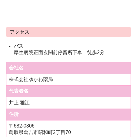
アクセス
バス
厚生病院正面玄関前
停留所
下車 徒歩2分
会社名
株式会社ゆかわ薬局
代表者名
井上 雅江
住所
〒
682-0806
鳥取県倉吉市昭和町2丁目70