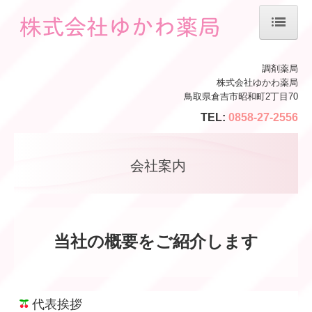
ホーム
調剤薬局
株式会社ゆかわ薬局
会社案内
鳥取県倉吉市昭和町2丁目70
TEL:
0858-27-2556
薬局紹介
サービス案内
会社案内
処方箋の受付
LINE
当社の概要をご紹介します
在宅
施設基準等
代表挨拶