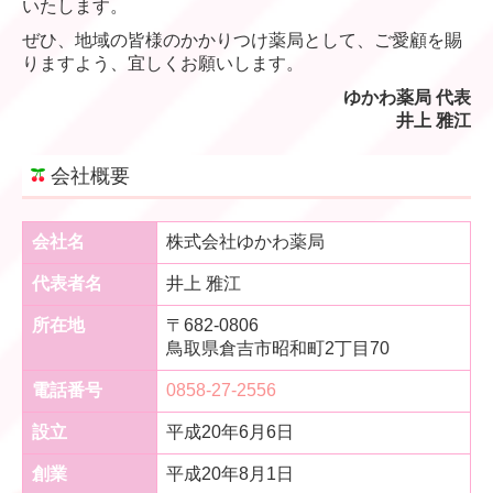
いたします。
ぜひ、地域の皆様のかかりつけ薬局として、ご愛顧を賜
りますよう、宜しくお願いします。
ゆかわ薬局 代表
井上 雅江
会社概要
会社名
株式会社ゆかわ薬局
代表者名
井上 雅江
所在地
〒682-0806
鳥取県倉吉市昭和町
2丁目70
電話番号
0858-27-2556
設立
平成20年6月6日
創業
平成20年8月1日